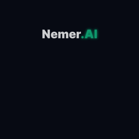
"نحن نعتقد أن هاكر النمو
قام الفريق بتغيير SEO
Nemer
.AI
بأكمله
السوق، فهي بالتأكيد لعبة
مغير"
زاك جونز - الرئيس التنفيذي لشركة until
Dawn Corp.
"نحن نعتقد أن هاكر النمو
قام الفريق بتغيير SEO