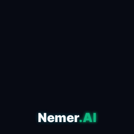
كيف تستخدم الذكاء الاصطناعي
لصناعة محتوى viral في دقائق
📅 24 أبريل 2026
✍️ admin
مقدمة للذكاء الاصطناعي وتأثيره على المحتوى في عصر
المعلومات الذي نعيشه، أصبح الذكاء الاصطناعي أحد
الأدوات الأساسية التي تعتمد عليها صناعة المحتوى ا...
اقرأ المقال كاملاً ←
Nemer
.AI
التكنولوجيا
مقارنة بين أشهر أدوات الذكاء
الاصطناعي: أيهم الأفضل لك؟