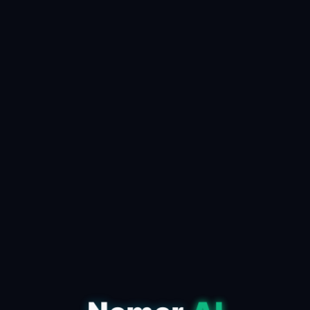
الاصطناعي لازم تتجنبها
📅 24 أبريل 2026
✍️ admin
مقدمة للذكاء الاصطناعي الذكاء الاصطناعي هو
فرع من فروع علوم الحاسوب يهدف إلى إنشاء
أنظمة قادرة على أداء المهام التي تتطلب عادةً
الذكاء البشري. يشمل...
اقرأ المقال كاملاً ←