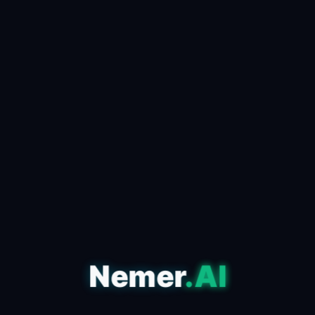
كيف تستخدم الذكاء الاصطناعي
لصناعة محتوى viral في دقائق
📅 24 أبريل 2026
✍️ admin
مقدمة للذكاء الاصطناعي وتأثيره على المحتوى في عصر
المعلومات الذي نعيشه، أصبح الذكاء الاصطناعي أحد
الأدوات الأساسية التي تعتمد عليها صناعة المحتوى ا...
اقرأ المقال كاملاً ←
Nemer
.AI
التكنولوجيا
مقارنة بين أشهر أدوات الذكاء
الاصطناعي: أيهم الأفضل لك؟