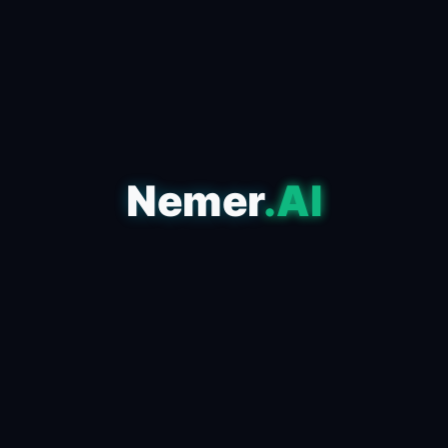
Nemer
.AI