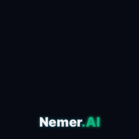
كيف تستخدم الذكاء الاصطناعي
لصناعة محتوى viral في دقائق
📅 24 أبريل 2026
✍️ admin
مقدمة للذكاء الاصطناعي وتأثيره على المحتوى في عصر
المعلومات الذي نعيشه، أصبح الذكاء الاصطناعي أحد
الأدوات الأساسية التي تعتمد عليها صناعة المحتوى ا...
اقرأ المقال كاملاً ←
Nemer
.AI
التكنولوجيا
مقارنة بين أشهر أدوات الذكاء
الاصطناعي: أيهم الأفضل لك؟