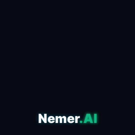
كيف تستخدم الذكاء الاصطناعي
لصناعة محتوى viral في دقائق
📅 24 أبريل 2026
✍️ admin
مقدمة للذكاء الاصطناعي وتأثيره على المحتوى في عصر
المعلومات الذي نعيشه، أصبح الذكاء الاصطناعي أحد
الأدوات الأساسية التي تعتمد عليها صناعة المحتوى ا...
اقرأ المقال كاملاً ←
Nemer
.AI
التكنولوجيا
مقارنة بين أشهر أدوات الذكاء
الاصطناعي: أيهم الأفضل لك؟