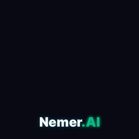
كيف تستخدم الذكاء الاصطناعي
لصناعة محتوى viral في دقائق
📅 24 أبريل 2026
✍️ admin
مقدمة للذكاء الاصطناعي وتأثيره على المحتوى في عصر
المعلومات الذي نعيشه، أصبح الذكاء الاصطناعي أحد
الأدوات الأساسية التي تعتمد عليها صناعة المحتوى ا...
اقرأ المقال كاملاً ←
Nemer
.AI
التكنولوجيا
مقارنة بين أشهر أدوات الذكاء
الاصطناعي: أيهم الأفضل لك؟