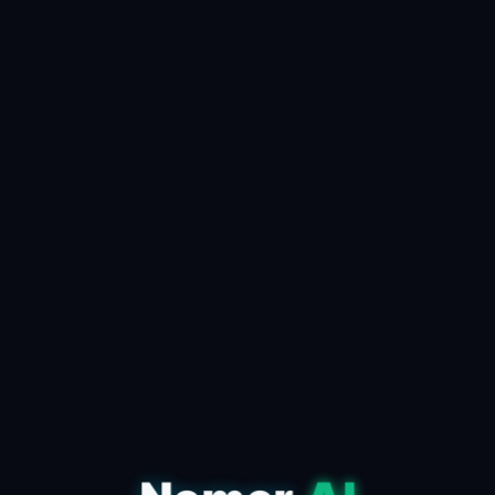
الاصطناعي لازم تتجنبها
📅 24 أبريل 2026
✍️ admin
مقدمة للذكاء الاصطناعي الذكاء الاصطناعي هو
فرع من فروع علوم الحاسوب يهدف إلى إنشاء
أنظمة قادرة على أداء المهام التي تتطلب عادةً
الذكاء البشري. يشمل...
اقرأ المقال كاملاً ←