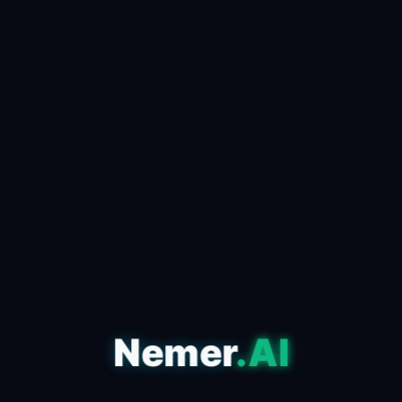
كيف تستخدم الذكاء الاصطناعي
لصناعة محتوى viral في دقائق
📅 24 أبريل 2026
✍️ admin
مقدمة للذكاء الاصطناعي وتأثيره على المحتوى في عصر
المعلومات الذي نعيشه، أصبح الذكاء الاصطناعي أحد
الأدوات الأساسية التي تعتمد عليها صناعة المحتوى ا...
اقرأ المقال كاملاً ←
Nemer
.AI
التكنولوجيا
مقارنة بين أشهر أدوات الذكاء
الاصطناعي: أيهم الأفضل لك؟