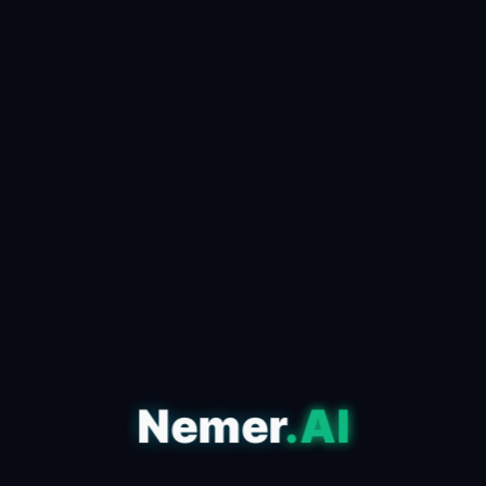
كيف تستخدم الذكاء الاصطناعي
لصناعة محتوى viral في دقائق
📅 24 أبريل 2026
✍️ admin
مقدمة للذكاء الاصطناعي وتأثيره على المحتوى في عصر
المعلومات الذي نعيشه، أصبح الذكاء الاصطناعي أحد
الأدوات الأساسية التي تعتمد عليها صناعة المحتوى ا...
اقرأ المقال كاملاً ←
Nemer
.AI
التكنولوجيا
مقارنة بين أشهر أدوات الذكاء
الاصطناعي: أيهم الأفضل لك؟